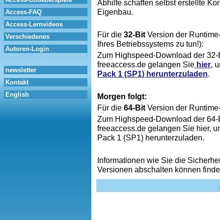
Abhilfe schaffen selbst erstellte 
Eigenbau.
Access-FAQ
Access-Lernvideos
Für die
32-Bit
Version der Runtime-V
Verschiedenes
Ihres Betriebssystems zu tun!):
Autoren-Login
Zum Highspeed-Download der 32-B
freeaccess.de gelangen Sie
hier
, 
newsletter
Pack 1 (SP1) herunterzuladen
.
Kontakt
English
Morgen folgt:
Für die
64-Bit
Version der Runtime
Zum Highspeed-Download der 64-B
freeaccess.de gelangen Sie hier, 
Pack 1 (SP1) herunterzuladen.
Informationen wie Sie die Sicherh
Versionen abschalten können finden