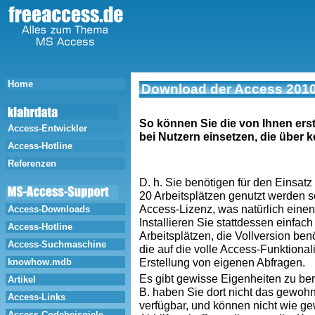
Home
Download der Access 201
So können Sie die von Ihnen er
Access-Entwickler
bei Nutzern einsetzen, die über 
Access-Hotline
Referenzen
D. h. Sie benötigen für den Einsatz
20 Arbeitsplätzen genutzt werden sol
Access-Lizenz, was natürlich einen 
Access-Downloads
Installieren Sie stattdessen einfac
Access-Hotline
Arbeitsplätzen, die Vollversion benö
Access-Suchmaschine
die auf die volle Access-Funktional
Erstellung von eigenen Abfragen.
knowhow.mdb
Es gibt gewisse Eigenheiten zu berü
Artikel
B. haben Sie dort nicht das gewoh
Access-Links
verfügbar, und können nicht wie g
Access-Codebeispiele