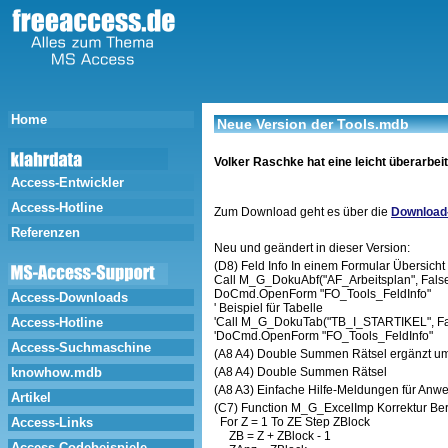
Home
Neue Version der Tools.mdb
Volker Raschke hat eine leicht überarbei
Access-Entwickler
Access-Hotline
Zum Download geht es über die
Download
Referenzen
Neu und geändert in dieser Version:
(D8) Feld Info In einem Formular Übersich
Call M_G_DokuAbf("AF_Arbeitsplan", False
DoCmd.OpenForm "FO_Tools_FeldInfo"
Access-Downloads
' Beispiel für Tabelle
Access-Hotline
'Call M_G_DokuTab("TB_I_STARTIKEL", Fal
'DoCmd.OpenForm "FO_Tools_FeldInfo"
Access-Suchmaschine
(A8 A4) Double Summen Rätsel ergänzt u
knowhow.mdb
(A8 A4) Double Summen Rätsel
(A8 A3) Einfache Hilfe-Meldungen für Anwe
Artikel
(C7) Function M_G_ExcelImp Korrektur B
Access-Links
For Z = 1 To ZE Step ZBlock
ZB = Z + ZBlock - 1
Access-Codebeispiele