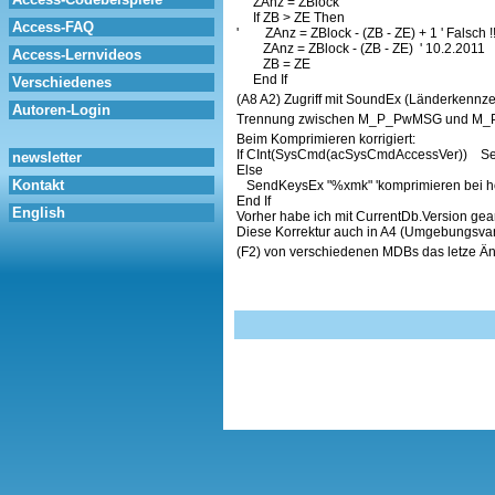
ZAnz = ZBlock
If ZB > ZE Then
Access-FAQ
' ZAnz = ZBlock - (ZB - ZE) + 1 ' Falsch !
ZAnz = ZBlock - (ZB - ZE) ' 10.2.2011
Access-Lernvideos
ZB = ZE
End If
Verschiedenes
(A8 A2) Zugriff mit SoundEx (Länderkennz
Autoren-Login
Trennung zwischen M_P_PwMSG und M_
Beim Komprimieren korrigiert:
If CInt(SysCmd(acSysCmdAccessVer)) Send
newsletter
Else
Kontakt
SendKeysEx "%xmk" 'komprimieren bei h
End If
English
Vorher habe ich mit CurrentDb.Version gearb
Diese Korrektur auch in A4 (Umgebungsvar
(F2) von verschiedenen MDBs das letze Ä