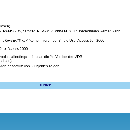
!
eichen)
P_PwMSG_W, damit M_P_PwMSG ohne M_Y_Kr übernommen werden kann.
KeysEx "%xdk" 'komprimieren bei Single User Access 97 / 2000
öher Access 2000
eitet, allerdings liefert das die Jet Version der MDB.
iablen)
nderungsdatum von 3 Objekten zeigen
zurück