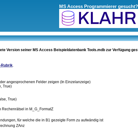
MS Access Programmierer gesucht?
tete Version seiner MS Access Beispieldatenbank Tools.mdb zur Verfügung geste
-Rubrik
.
t der angesprochenen Felder zeigen (In Einzelanzeige)
, True)
se, True)
m Rechenrätsel in M_G_FormatZ
ndungen, für welche die in B1 gezeigte Form zu aufwändig ist
erechnung ZAnz